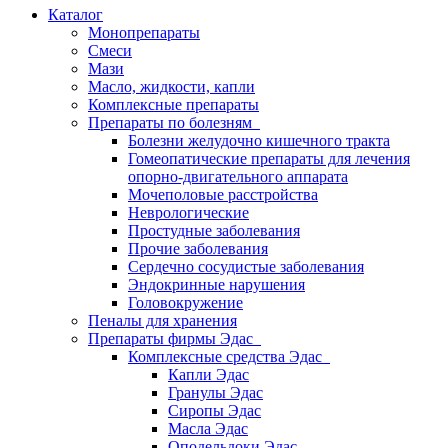
Каталог
Монопрепараты
Смеси
Мази
Масло, жидкости, капли
Комплексные препараты
Препараты по болезням
Болезни желудочно кишечного тракта
Гомеопатические препараты для лечения
опорно-двигательного аппарата
Мочеполовые расстройства
Неврологические
Простудные заболевания
Прочие заболевания
Сердечно сосудистые заболевания
Эндокринные нарушения
Головокружение
Пеналы для хранения
Препараты фирмы Эдас
Комплексные средства Эдас
Капли Эдас
Гранулы Эдас
Сиропы Эдас
Масла Эдас
Оподельдоки Эдас