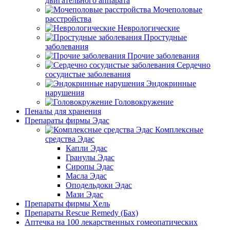
двигательного аппарата
Мочеполовые
расстройства
Неврологические
Простудные
заболевания
Прочие заболевания
Сердечно
сосудистые заболевания
Эндокринные
нарушения
Головокружение
Пеналы для хранения
Препараты фирмы Эдас
Комплексные
средства Эдас
Капли Эдас
Гранулы Эдас
Сиропы Эдас
Масла Эдас
Оподельдоки Эдас
Мази Эдас
Препараты фирмы Хель
Препараты Rescue Remedy (Бах)
Аптечка на 100 лекарственных гомеопатических