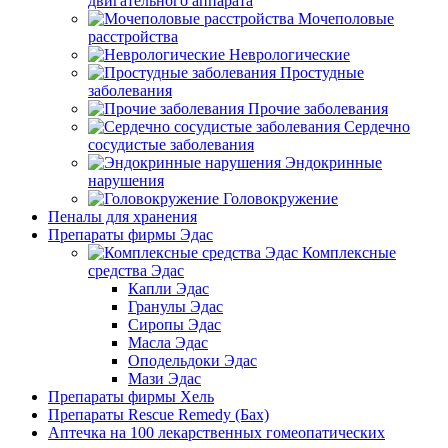
двигательного аппарата
Мочеполовые
расстройства
Неврологические
Простудные
заболевания
Прочие заболевания
Сердечно
сосудистые заболевания
Эндокринные
нарушения
Головокружение
Пеналы для хранения
Препараты фирмы Эдас
Комплексные
средства Эдас
Капли Эдас
Гранулы Эдас
Сиропы Эдас
Масла Эдас
Оподельдоки Эдас
Мази Эдас
Препараты фирмы Хель
Препараты Rescue Remedy (Бах)
Аптечка на 100 лекарственных гомеопатических