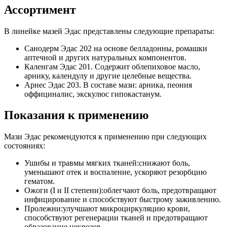
Ассортимент
В линейке мазей Эдас представлены следующие препараты:
Санодерм Эдас 202 на основе белладонны, ромашки
аптечной и других натуральных компонентов.
Каленгам Эдас 201. Содержит облепиховое масло,
арнику, календулу и другие целебные вещества.
Арнес Эдас 203. В составе мази: арника, пеония
оффициналис, экскулюс гипокастанум.
Показания к применению
Мази Эдас рекомендуются к применению при следующих
состояниях:
Ушибы и травмы мягких тканей:снижают боль,
уменьшают отек и воспаление, ускоряют резорбцию
гематом.
Ожоги (I и II степени):облегчают боль, предотвращают
инфицирование и способствуют быстрому заживлению.
Пролежни:улучшают микроциркуляцию крови,
способствуют регенерации тканей и предотвращают
образование некрозов.