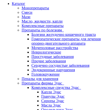
Каталог
Монопрепараты
Смеси
Мази
Масло, жидкости, капли
Комплексные препараты
Препараты по болезням
Болезни желудочно кишечного тракта
Гомеопатические препараты для лечения
опорно-двигательного аппарата
Мочеполовые расстройства
Неврологические
Простудные заболевания
Прочие заболевания
Сердечно сосудистые заболевания
Эндокринные нарушения
Головокружение
Пеналы для хранения
Препараты фирмы Эдас
Комплексные средства Эдас
Капли Эдас
Гранулы Эдас
Сиропы Эдас
Масла Эдас
Оподельдоки Эдас