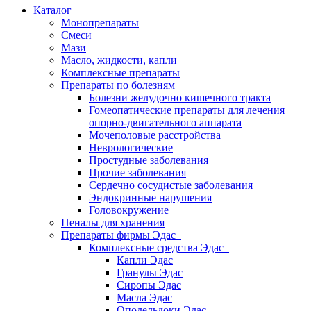
Каталог
Монопрепараты
Смеси
Мази
Масло, жидкости, капли
Комплексные препараты
Препараты по болезням
Болезни желудочно кишечного тракта
Гомеопатические препараты для лечения
опорно-двигательного аппарата
Мочеполовые расстройства
Неврологические
Простудные заболевания
Прочие заболевания
Сердечно сосудистые заболевания
Эндокринные нарушения
Головокружение
Пеналы для хранения
Препараты фирмы Эдас
Комплексные средства Эдас
Капли Эдас
Гранулы Эдас
Сиропы Эдас
Масла Эдас
Оподельдоки Эдас