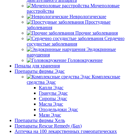
двигательного аппарата
Мочеполовые
расстройства
Неврологические
Простудные
заболевания
Прочие заболевания
Сердечно
сосудистые заболевания
Эндокринные
нарушения
Головокружение
Пеналы для хранения
Препараты фирмы Эдас
Комплексные
средства Эдас
Капли Эдас
Гранулы Эдас
Сиропы Эдас
Масла Эдас
Оподельдоки Эдас
Мази Эдас
Препараты фирмы Хель
Препараты Rescue Remedy (Бах)
Аптечка на 100 лекарственных гомеопатических