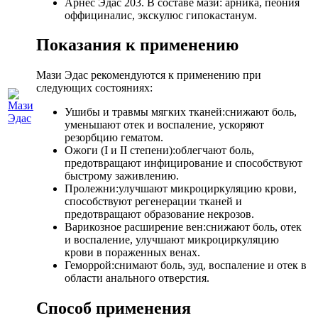
Арнес Эдас 203. В составе мази: арника, пеония
оффициналис, экскулюс гипокастанум.
Показания к применению
Мази Эдас рекомендуются к применению при
следующих состояниях:
Ушибы и травмы мягких тканей:снижают боль,
уменьшают отек и воспаление, ускоряют
резорбцию гематом.
Ожоги (I и II степени):облегчают боль,
предотвращают инфицирование и способствуют
быстрому заживлению.
Пролежни:улучшают микроциркуляцию крови,
способствуют регенерации тканей и
предотвращают образование некрозов.
Варикозное расширение вен:снижают боль, отек
и воспаление, улучшают микроциркуляцию
крови в пораженных венаx.
Геморрой:снимают боль, зуд, воспаление и отек в
области анального отверстия.
Способ применения