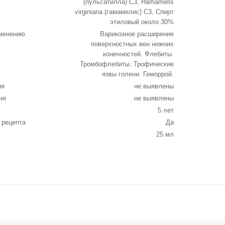
(пульсатилла) C3, Hamamelis
virginiana (гамамелис) C3, Спирт
этиловый около 30%
именению
Варикозное расширение
поверхностных вен нижних
конечностей. Флебиты.
Тромбофлебиты. Трофические
язвы голени. Геморрой.
ия
не выявлены
ия
не выявлены
5 лет
 рецепта
Да
25 мл