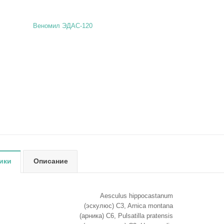
ики
Описание
Aesсulus hippocastanum
(эскулюс) C3, Arnica montana
(арника) C6, Pulsatilla pratensis