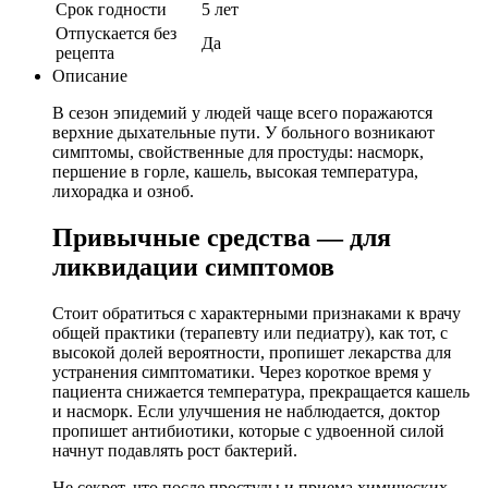
Срок годности
5 лет
Отпускается без
Да
рецепта
Описание
В сезон эпидемий у людей чаще всего поражаются
верхние дыхательные пути. У больного возникают
симптомы, свойственные для простуды: насморк,
першение в горле, кашель, высокая температура,
лихорадка и озноб.
Привычные средства — для
ликвидации симптомов
Стоит обратиться с характерными признаками к врачу
общей практики (терапевту или педиатру), как тот, с
высокой долей вероятности, пропишет лекарства для
устранения симптоматики. Через короткое время у
пациента снижается температура, прекращается кашель
и насморк. Если улучшения не наблюдается, доктор
пропишет антибиотики, которые с удвоенной силой
начнут подавлять рост бактерий.
Не секрет, что после простуды и приема химических