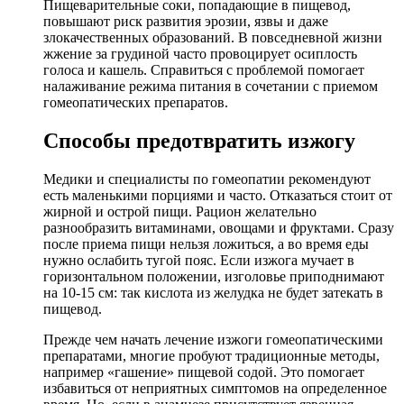
Пищеварительные соки, попадающие в пищевод,
повышают риск развития эрозии, язвы и даже
злокачественных образований. В повседневной жизни
жжение за грудиной часто провоцирует осиплость
голоса и кашель. Справиться с проблемой помогает
налаживание режима питания в сочетании с приемом
гомеопатических препаратов.
Способы
предотвратить изжогу
Медики и специалисты по гомеопатии рекомендуют
есть маленькими порциями и часто. Отказаться стоит от
жирной и острой пищи. Рацион желательно
разнообразить витаминами, овощами и фруктами. Сразу
после приема пищи нельзя ложиться, а во время еды
нужно ослабить тугой пояс. Если изжога мучает в
горизонтальном положении, изголовье приподнимают
на 10-15 см: так кислота из желудка не будет затекать в
пищевод.
Прежде чем начать лечение изжоги гомеопатическими
препаратами, многие пробуют традиционные методы,
например «гашение» пищевой содой. Это помогает
избавиться от неприятных симптомов на определенное