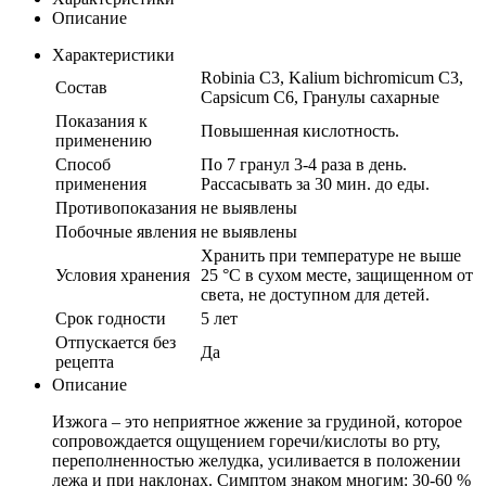
Описание
Характеристики
Robinia C3, Kalium bichromicum C3,
Состав
Capsicum C6, Гранулы сахарные
Показания к
Повышенная кислотность.
применению
Способ
По 7 гранул 3-4 раза в день.
применения
Рассасывать за 30 мин. до еды.
Противопоказания
не выявлены
Побочные явления
не выявлены
Хранить при температуре не выше
Условия хранения
25 °С в сухом месте, защищенном от
света, не доступном для детей.
Срок годности
5 лет
Отпускается без
Да
рецепта
Описание
Изжога – это неприятное жжение за грудиной, которое
сопровождается ощущением горечи/кислоты во рту,
переполненностью желудка, усиливается в положении
лежа и при наклонах. Симптом знаком многим: 30-60 %