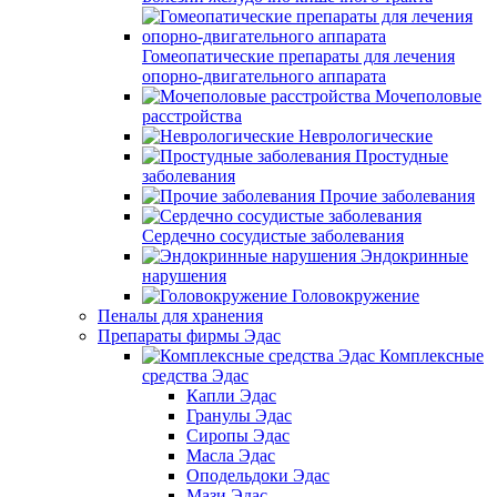
Гомеопатические препараты для лечения
опорно-двигательного аппарата
Мочеполовые
расстройства
Неврологические
Простудные
заболевания
Прочие заболевания
Сердечно сосудистые заболевания
Эндокринные
нарушения
Головокружение
Пеналы для хранения
Препараты фирмы Эдас
Комплексные
средства Эдас
Капли Эдас
Гранулы Эдас
Сиропы Эдас
Масла Эдас
Оподельдоки Эдас
Мази Эдас