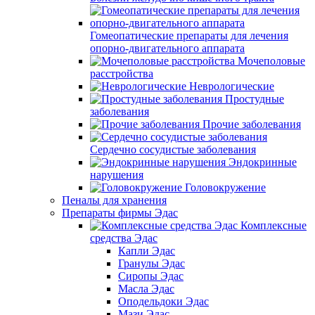
Гомеопатические препараты для лечения
опорно-двигательного аппарата
Мочеполовые
расстройства
Неврологические
Простудные
заболевания
Прочие заболевания
Сердечно сосудистые заболевания
Эндокринные
нарушения
Головокружение
Пеналы для хранения
Препараты фирмы Эдас
Комплексные
средства Эдас
Капли Эдас
Гранулы Эдас
Сиропы Эдас
Масла Эдас
Оподельдоки Эдас
Мази Эдас