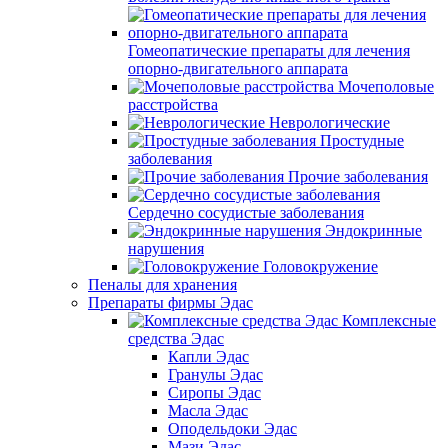
Гомеопатические препараты для лечения
опорно-двигательного аппарата
Мочеполовые
расстройства
Неврологические
Простудные
заболевания
Прочие заболевания
Сердечно сосудистые заболевания
Эндокринные
нарушения
Головокружение
Пеналы для хранения
Препараты фирмы Эдас
Комплексные
средства Эдас
Капли Эдас
Гранулы Эдас
Сиропы Эдас
Масла Эдас
Оподельдоки Эдас
Мази Эдас