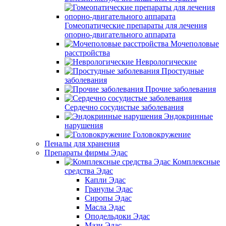
Гомеопатические препараты для лечения
опорно-двигательного аппарата
Мочеполовые
расстройства
Неврологические
Простудные
заболевания
Прочие заболевания
Сердечно сосудистые заболевания
Эндокринные
нарушения
Головокружение
Пеналы для хранения
Препараты фирмы Эдас
Комплексные
средства Эдас
Капли Эдас
Гранулы Эдас
Сиропы Эдас
Масла Эдас
Оподельдоки Эдас
Мази Эдас