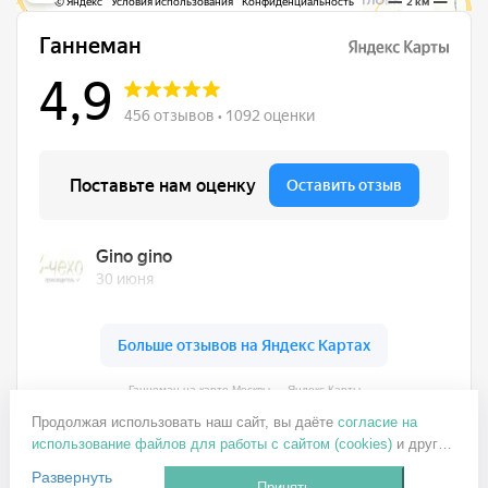
Ганнеман на карте Москвы — Яндекс Карты
+7 499 137-77-82
Продолжая использовать наш сайт, вы даёте
согласие на
ganneman@mail.ru
использование файлов для работы с сайтом (cookies)
и других
пользовательских данных (включая IP-адрес, сведения о
Заказать звонок
Развернуть
местоположении, устройстве, действиях на сайте и т. п.) для
Принять