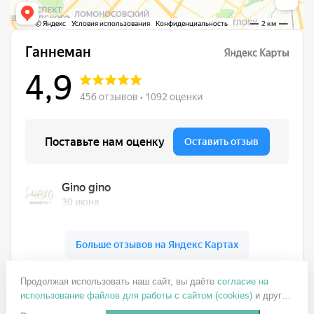
Ганнеман на карте Москвы — Яндекс Карты
Продолжая использовать наш сайт, вы даёте
согласие на
+7 499 137-77-82
использование файлов для работы с сайтом (cookies)
и других
ganneman@mail.ru
пользовательских данных (включая IP-адрес, сведения о