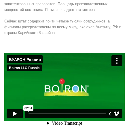
запатентованных препаратов. Площадь производственных
мощностей составила 11 тысяч квадратных метров.
Сейчас штат содержит почти четыре тысячи сотрудников, а
филиалы рассредоточены по всему миру, включая Америку, РФ и
страны Карибского бассейна.