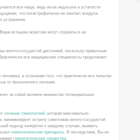
учаются все чаще, ведь из-за недосыпа и усталости
щущение, что катастрофически не хватает воздуха.
х устранения.
 Ваши вспышки агрессии могут отразиться на
ы вегето-сосудистой дистонией, поскольку привычные
. Практически все медицинские специалисты продолжают
человека, в осознании того, что практически все попытки
ью от бесконечного лечения.
лечет за собой великое множество потенциальных
ет
лечение гомеопатией
, которая максимально
м, минимизирует остроту симптомов вегето-сосудистой
ный подход конкретно к каждому случаю, выявить
ользуя
гомеопатические препараты
. В последствие, Вы не
ринимая
гомеопатические лекарства
.