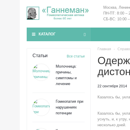
Москва, Ленин
ПН-ПТ: 8:00 – 
СБ-ВС: 10:00 –
КАТАЛОГ
Главная
-
Справо
Статьи
Все статьи
Одержа
Молочница:
дистон
причины,
симптомы и
лечение
22 сентября 2014
Казалось бы, укл
Гомеопатия при
нарушениях
потенции
Казалось бы, укл
уснуть, и, к утру
несколько дней.