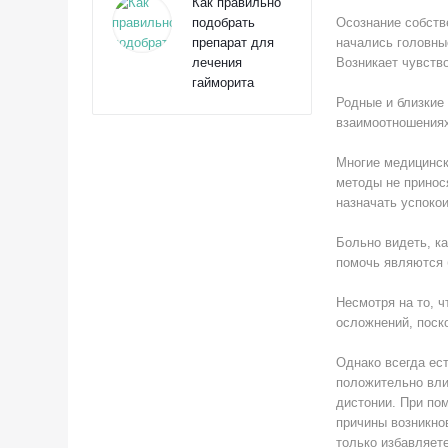
Как правильно
подобрать
Осознание собств
препарат для
начались головны
лечения
Возникает чувство
гайморита
Родные и близкие
взаимоотношения
Многие медицинск
методы не принос
назначать успокои
Больно видеть, ка
помочь являются 
Несмотря на то, ч
осложнений, поск
Однако всегда ес
положительно вли
дистонии. При по
причины возникно
только избавляет