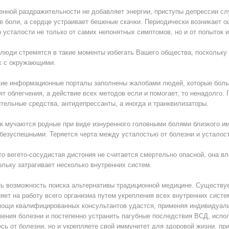
енной раздражительности не добавляет энергии, приступы депрессии сл
е боли, а сердце устраивает бешеные скачки. Периодически возникает о
 усталости не только от самих непонятных симптомов, но и от попыток и
 люди стремятся в такие моменты избегать Вашего общества, поскольку
х с окружающими.
ие информационные порталы заполнены жалобами людей, которые больн
ят облегчения, а действие всех методов если и помогает, то ненадолго
тельные средства, антидепрессанты, а иногда и транквилизаторы.
к мучаются родные при виде изнуренного головными болями близкого им 
безуспешными. Теряется черта между усталостью от болезни и усталост
то вегето-сосудистая дистония не считается смертельно опасной, она в
ольку затрагивает несколько внутренних систем.
ть возможность поиска альтернативы традиционной медицине. Существу
яет на работу всего организма путем укрепления всех внутренних систе
мощи квалифицированных консультантов удастся, применяя индивидуаль
вения болезни и постепенно устранить пагубные последствия ВСД, исп
есь от болезни, но и укрепляете свой иммунитет для здоровой жизни, п