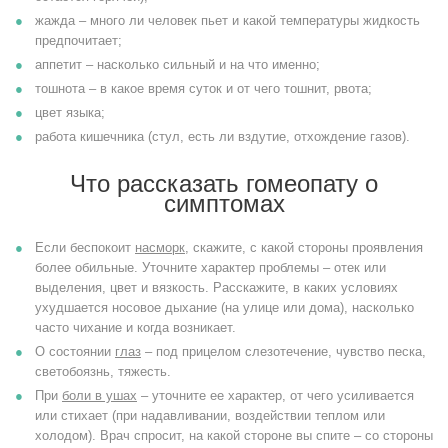
жажда – много ли человек пьет и какой температуры жидкость
предпочитает;
аппетит – насколько сильный и на что именно;
тошнота – в какое время суток и от чего тошнит, рвота;
цвет языка;
работа кишечника (стул, есть ли вздутие, отхождение газов).
Что рассказать гомеопату о
симптомах
Если беспокоит
насморк
, скажите, с какой стороны проявления
более обильные. Уточните характер проблемы – отек или
выделения, цвет и вязкость. Расскажите, в каких условиях
ухудшается носовое дыхание (на улице или дома), насколько
часто чихание и когда возникает.
О состоянии
глаз
– под прицелом слезотечение, чувство песка,
светобоязнь, тяжесть.
При
боли в ушах
– уточните ее характер, от чего усиливается
или стихает (при надавливании, воздействии теплом или
холодом). Врач спросит, на какой стороне вы спите – со стороны