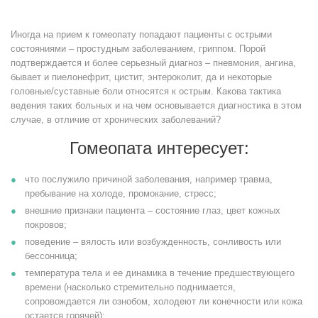
Иногда на прием к гомеопату попадают пациенты с острыми
состояниями – простудным заболеванием, гриппом. Порой
подтверждается и более серьезный диагноз – пневмония, ангина,
бывает и пиелонефрит, цистит, энтероколит, да и некоторые
головные/суставные боли относятся к острым. Какова тактика
ведения таких больных и на чем основывается диагностика в этом
случае, в отличие от хронических заболеваний?
Гомеопата интересует:
что послужило причиной заболевания, например травма,
пребывание на холоде, промокание, стресс;
внешние признаки пациента – состояние глаз, цвет кожных
покровов;
поведение – вялость или возбужденность, сонливость или
бессонница;
температура тела и ее динамика в течение предшествующего
времени (насколько стремительно поднимается,
сопровождается ли ознобом, холодеют ли конечности или кожа
остается горячей);