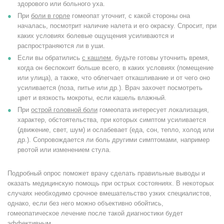
здорового или больного уха.
При
боли в горле
гомеопат уточнит, с какой стороны она
началась, посмотрит наличие налета и его окраску. Спросит, при
каких условиях болевые ощущения усиливаются и
распространяются ли в уши.
Если вы обратились
с кашлем
, будьте готовы уточнить время,
когда он беспокоит больше всего, в каких условиях (помещение
или улица), а также, что облегчает откашливание и от чего оно
усиливается (поза, питье или др.). Врач захочет посмотреть
цвет и вязкость мокроты, если кашель влажный.
При
острой головной боли
гомеопата интересует локализация,
характер, обстоятельства, при которых симптом усиливается
(движение, свет, шум) и ослабевает (еда, сон, тепло, холод или
др.). Сопровождается ли боль другими симптомами, например
рвотой или изменением стула.
Подробный опрос поможет врачу сделать правильные выводы и
оказать медицинскую помощь при острых состояниях. В некоторых
случаях необходимо срочное вмешательство узких специалистов,
однако, если без него можно объективно обойтись,
гомеопатическое лечение после такой диагностики будет
эффективным.