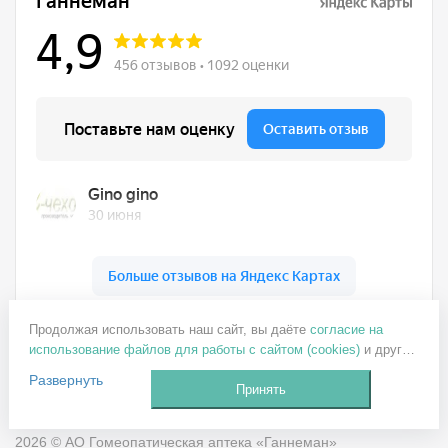
Ганнеман на карте Москвы — Яндекс Карты
Продолжая использовать наш сайт, вы даёте
согласие на
+7 499 137-77-82
использование файлов для работы с сайтом (cookies)
и других
ganneman@mail.ru
пользовательских данных (включая IP-адрес, сведения о
Развернуть
местоположении, устройстве, действиях на сайте и т. п.) для
Принять
Заказать звонок
функционирования сайта, проведения статистических
исследований, ретаргетинга и использования систем
2026 © АО Гомеопатическая аптека «Ганнеман»