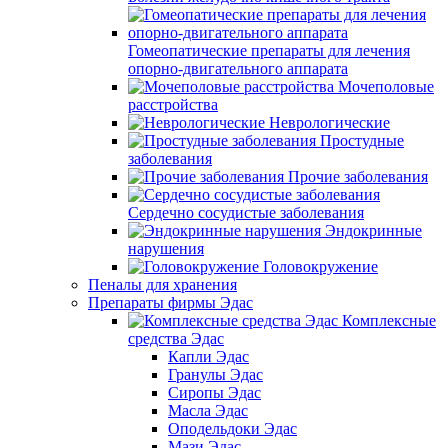
Гомеопатические препараты для лечения
опорно-двигательного аппарата
Мочеполовые
расстройства
Неврологические
Простудные
заболевания
Прочие заболевания
Сердечно сосудистые заболевания
Эндокринные
нарушения
Головокружение
Пеналы для хранения
Препараты фирмы Эдас
Комплексные
средства Эдас
Капли Эдас
Гранулы Эдас
Сиропы Эдас
Масла Эдас
Оподельдоки Эдас
Мази Эдас