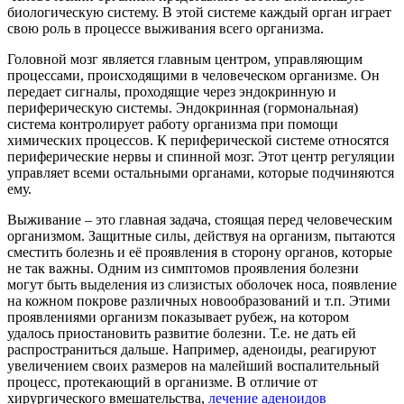
биологическую систему. В этой системе каждый орган играет
свою роль в процессе выживания всего организма.
Головной мозг является главным центром, управляющим
процессами, происходящими в человеческом организме. Он
передает сигналы, проходящие через эндокринную и
периферическую системы. Эндокринная (гормональная)
система контролирует работу организма при помощи
химических процессов. К периферической системе относятся
периферические нервы и спинной мозг. Этот центр регуляции
управляет всеми остальными органами, которые подчиняются
ему.
Выживание – это главная задача, стоящая перед человеческим
организмом. Защитные силы, действуя на организм, пытаются
сместить болезнь и её проявления в сторону органов, которые
не так важны. Одним из симптомов проявления болезни
могут быть выделения из слизистых оболочек носа, появление
на кожном покрове различных новообразований и т.п. Этими
проявлениями организм показывает рубеж, на котором
удалось приостановить развитие болезни. Т.е. не дать ей
распространиться дальше. Например, аденоиды, реагируют
увеличением своих размеров на малейший воспалительный
процесс, протекающий в организме. В отличие от
хирургического вмешательства,
лечение аденоидов