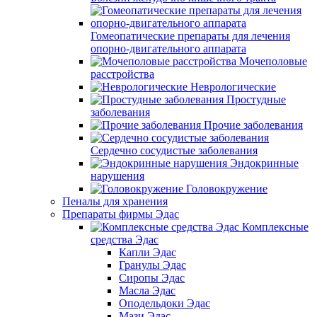
Гомеопатические препараты для лечения
опорно-двигательного аппарата
Мочеполовые
расстройства
Неврологические
Простудные
заболевания
Прочие заболевания
Сердечно сосудистые заболевания
Эндокринные
нарушения
Головокружение
Пеналы для хранения
Препараты фирмы Эдас
Комплексные
средства Эдас
Капли Эдас
Гранулы Эдас
Сиропы Эдас
Масла Эдас
Оподельдоки Эдас
Мази Эдас