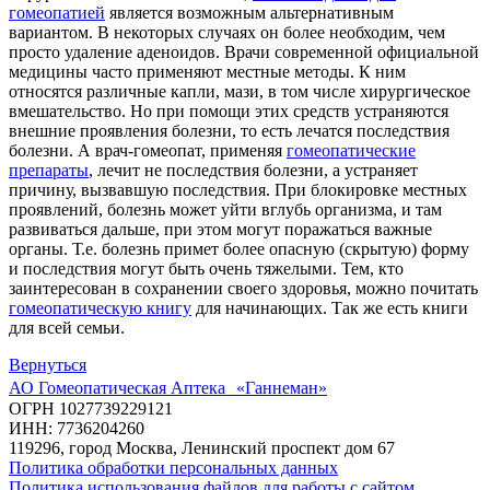
гомеопатией
является возможным альтернативным
вариантом. В некоторых случаях он более необходим, чем
просто удаление аденоидов. Врачи современной официальной
медицины часто применяют местные методы. К ним
относятся различные капли, мази, в том числе хирургическое
вмешательство. Но при помощи этих средств устраняются
внешние проявления болезни, то есть лечатся последствия
болезни. А врач-гомеопат, применяя
гомеопатические
препараты
, лечит не последствия болезни, а устраняет
причину, вызвавшую последствия. При блокировке местных
проявлений, болезнь может уйти вглубь организма, и там
развиваться дальше, при этом могут поражаться важные
органы. Т.е. болезнь примет более опасную (скрытую) форму
и последствия могут быть очень тяжелыми. Тем, кто
заинтересован в сохранении своего здоровья, можно почитать
гомеопатическую книгу
для начинающих. Так же есть книги
для всей семьи.
Вернуться
АО Гомеопатическая Аптека «Ганнеман»
ОГРН 1027739229121
ИНН: 7736204260
119296, город Москва, Ленинский проспект дом 67
Политика обработки персональных данных
Политика использования файлов для работы с сайтом