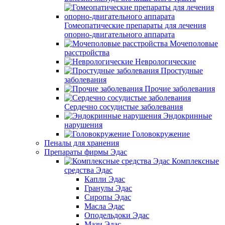
Гомеопатические препараты для лечения
опорно-двигательного аппарата
Мочеполовые
расстройства
Неврологические
Простудные
заболевания
Прочие заболевания
Сердечно сосудистые заболевания
Эндокринные
нарушения
Головокружение
Пеналы для хранения
Препараты фирмы Эдас
Комплексные
средства Эдас
Капли Эдас
Гранулы Эдас
Сиропы Эдас
Масла Эдас
Оподельдоки Эдас
Мази Эдас