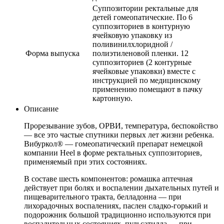
Суппозитории ректальные для
детей гомеопатические. По 6
суппозиториев в контурную
ячейковую упаковку из
поливинилхлоридной /
Форма выпуска
полиэтиленовой пленки. 12
суппозиториев (2 контурные
ячейковые упаковки) вместе с
инструкцией по медицинскому
применению помещают в пачку
картонную.
Описание
Прорезывание зубов, ОРВИ, температура, беспокойство
— все это частые спутники первых лет жизни ребенка.
Вибуркол® — гомеопатический препарат немецкой
компании Heel в форме ректальных суппозиториев,
применяемый при этих состояниях.
В составе шесть компонентов: ромашка аптечная
действует при болях и воспалении дыхательных путей и
пищеварительного тракта, белладонна — при
лихорадочных воспалениях, паслен сладко-горький и
подорожник большой традиционно используются при
воспалительных состояниях, пульсатилла — при