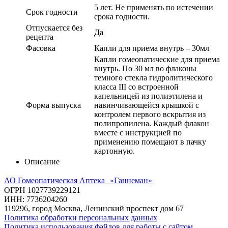
5 лет. Не применять по истечении
Срок годности
срока годности.
Отпускается без
Да
рецепта
Фасовка
Капли для приема внутрь – 30мл
Капли гомеопатические для приема
внутрь. По 30 мл во флаконы
темного стекла гидролитического
класса III со встроенной
капельницей из полиэтилена и
Форма выпуска
навинчивающейся крышкой с
контролем первого вскрытия из
полипропилена. Каждый флакон
вместе с инструкцией по
применению помещают в пачку
картонную.
Описание
АО Гомеопатическая Аптека «Ганнеман»
ОГРН 1027739229121
ИНН: 7736204260
119296, город Москва, Ленинский проспект дом 67
Политика обработки персональных данных
Политика использования файлов для работы с сайтом