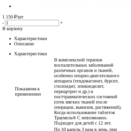
1 150
₽
/шт
-
+
В корзину
Характеристики
Описание
Характеристики
В комплексной терапии
воспалительных заболеваний
различных органов и тканей,
особенно опорно-двигательного
аппарата (тендовагинит, бурсит,
стилоидит, эпикондилит,
Показания к
периартрит и др.) и
применению
посттравматических состояний
(отек мягких тканей после
операции, вывихов, растяжений).
Когда использование таблеток
Траумель® C невозможно.
Подходит для детей с 12 лет.
По 10 капель 3 раза в день, при