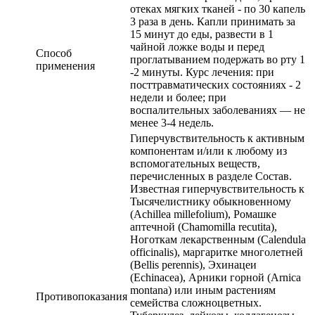
отеках мягких тканей - по 30 капель
3 раза в день. Капли принимать за
15 минут до еды, развести в 1
чайной ложке воды и перед
Способ
проглатыванием подержать во рту 1
применения
-2 минуты. Курс лечения: при
посттравматических состояниях - 2
недели и более; при
воспалительных заболеваниях — не
менее 3-4 недель.
Гиперчувствительность к активным
компонентам и/или к любому из
вспомогательных веществ,
перечисленных в разделе Состав.
Известная гиперчувствительность к
Тысячелистнику обыкновенному
(Achillea millefolium), Ромашке
аптечной (Chamomilla recutita),
Ноготкам лекарственным (Calendula
officinalis), маргаритке многолетней
(Bellis perennis), Эхинацеи
(Echinacea), Арники горной (Arnica
montana) или иным растениям
Противопоказания
семейства сложноцветных.