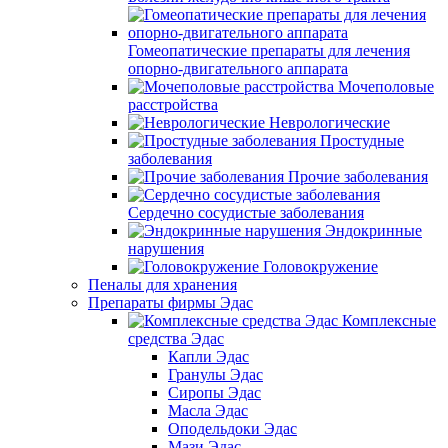
Гомеопатические препараты для лечения
опорно-двигательного аппарата
Мочеполовые
расстройства
Неврологические
Простудные
заболевания
Прочие заболевания
Сердечно сосудистые заболевания
Эндокринные
нарушения
Головокружение
Пеналы для хранения
Препараты фирмы Эдас
Комплексные
средства Эдас
Капли Эдас
Гранулы Эдас
Сиропы Эдас
Масла Эдас
Оподельдоки Эдас
Мази Эдас