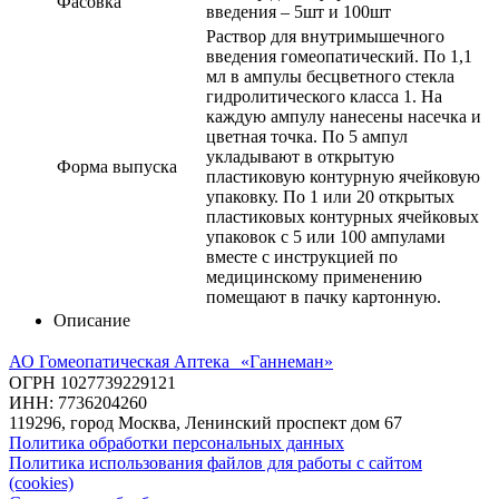
Фасовка
введения – 5шт и 100шт
Раствор для внутримышечного
введения гомеопатический. По 1,1
мл в ампулы бесцветного стекла
гидролитического класса 1. На
каждую ампулу нанесены насечка и
цветная точка. По 5 ампул
укладывают в открытую
Форма выпуска
пластиковую контурную ячейковую
упаковку. По 1 или 20 открытых
пластиковых контурных ячейковых
упаковок с 5 или 100 ампулами
вместе с инструкцией по
медицинскому применению
помещают в пачку картонную.
Описание
АО Гомеопатическая Аптека «Ганнеман»
ОГРН 1027739229121
ИНН: 7736204260
119296, город Москва, Ленинский проспект дом 67
Политика обработки персональных данных
Политика использования файлов для работы с сайтом
(cookies)