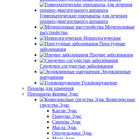
Гомеопатические препараты для лечения
опорно-двигательного аппарата
Мочеполовые
расстройства
Неврологические
Простудные
заболевания
Прочие заболевания
Сердечно сосудистые заболевания
Эндокринные
нарушения
Головокружение
Пеналы для хранения
Препараты фирмы Эдас
Комплексные
средства Эдас
Капли Эдас
Гранулы Эдас
Сиропы Эдас
Масла Эдас
Оподельдоки Эдас
Мази Эдас