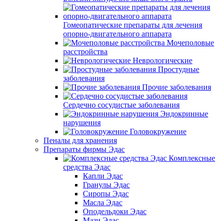
Гомеопатические препараты для лечения
опорно-двигательного аппарата
Мочеполовые
расстройства
Неврологические
Простудные
заболевания
Прочие заболевания
Сердечно сосудистые заболевания
Эндокринные
нарушения
Головокружение
Пеналы для хранения
Препараты фирмы Эдас
Комплексные
средства Эдас
Капли Эдас
Гранулы Эдас
Сиропы Эдас
Масла Эдас
Оподельдоки Эдас
Мази Эдас