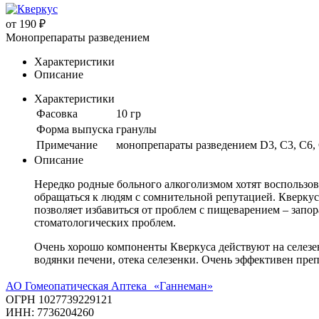
от
190 ₽
Монопрепараты разведением
Характеристики
Описание
Характеристики
Фасовка
10 гр
Форма выпуска
гранулы
Примечание
монопрепараты разведением D3, C3, C6, 
Описание
Нередко родные больного алкоголизмом хотят воспользо
обращаться к людям с сомнительной репутацией. Кверкус
позволяет избавиться от проблем с пищеварением – запо
стоматологических проблем.
Очень хорошо компоненты Кверкуса действуют на селезен
водянки печени, отека селезенки. Очень эффективен препа
АО Гомеопатическая Аптека «Ганнеман»
ОГРН 1027739229121
ИНН: 7736204260