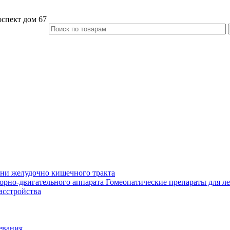
спект дом 67
зни желудочно кишечного тракта
Гомеопатические препараты для ле
асстройства
евания