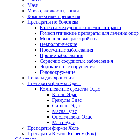
Мази
Масло, жидкости, капли
Комплексные препараты
Препараты по болезням
Болезни желудочно кишечного тракта
Гомеопатические препараты для лечения опор
Мочеполовые расстройства
Неврологические
Простудные заболевания
Прочие заболевания
Сердечно сосудистые заболевания
Эндокринные нарушения
Головокружение
Пеналы для хранения
Препараты фирмы Эдас
Комплексные средства Эдас
Капли Эдас
Гранулы Эдас
Сиропы Эдас
Масла Эдас
Оподельдоки Эдас
Мази Эдас
Препараты фирмы Хель
Препараты Rescue Remedy (Бах)