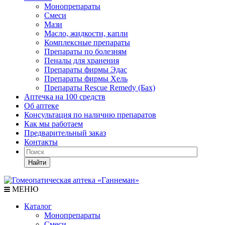
Монопрепараты
Смеси
Мази
Масло, жидкости, капли
Комплексные препараты
Препараты по болезням
Пеналы для хранения
Препараты фирмы Эдас
Препараты фирмы Хель
Препараты Rescue Remedy (Бах)
Аптечка на 100 средств
Об аптеке
Консультация по наличию препаратов
Как мы работаем
Предварительный заказ
Контакты
Найти
МЕНЮ
Каталог
Монопрепараты
Смеси