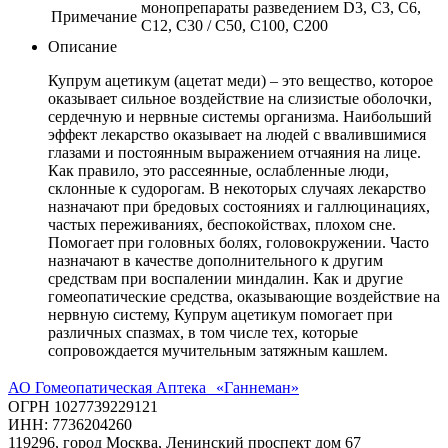
монопрепараты разведением D3, C3, C6,
Примечание
C12, C30 / С50, С100, С200
Описание
Купрум ацетикум (ацетат меди) – это вещество, которое
оказывает сильное воздействие на слизистые оболочки,
сердечную и нервные системы организма. Наибольший
эффект лекарство оказывает на людей с ввалившимися
глазами и постоянным выражением отчаяния на лице.
Как правило, это рассеянные, ослабленные люди,
склонные к судорогам. В некоторых случаях лекарство
назначают при бредовых состояниях и галлюцинациях,
частых переживаниях, беспокойствах, плохом сне.
Помогает при головных болях, головокружении. Часто
назначают в качестве дополнительного к другим
средствам при воспалении миндалин. Как и другие
гомеопатические средства, оказывающие воздействие на
нервную систему, Купрум ацетикум помогает при
различных спазмах, в том числе тех, которые
сопровождается мучительным затяжным кашлем.
АО Гомеопатическая Аптека «Ганнеман»
ОГРН 1027739229121
ИНН: 7736204260
119296, город Москва, Ленинский проспект дом 67