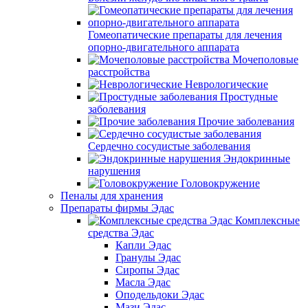
Гомеопатические препараты для лечения
опорно-двигательного аппарата
Мочеполовые
расстройства
Неврологические
Простудные
заболевания
Прочие заболевания
Сердечно сосудистые заболевания
Эндокринные
нарушения
Головокружение
Пеналы для хранения
Препараты фирмы Эдас
Комплексные
средства Эдас
Капли Эдас
Гранулы Эдас
Сиропы Эдас
Масла Эдас
Оподельдоки Эдас
Мази Эдас