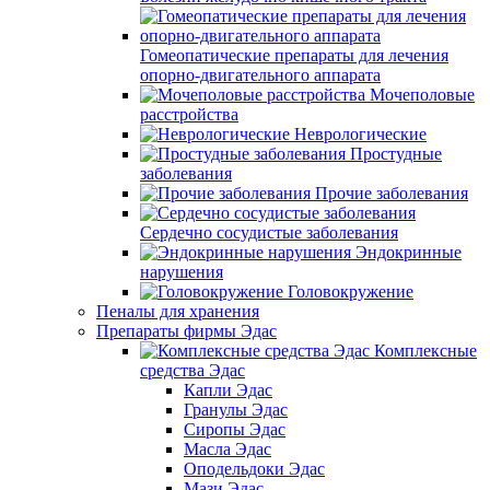
Гомеопатические препараты для лечения
опорно-двигательного аппарата
Мочеполовые
расстройства
Неврологические
Простудные
заболевания
Прочие заболевания
Сердечно сосудистые заболевания
Эндокринные
нарушения
Головокружение
Пеналы для хранения
Препараты фирмы Эдас
Комплексные
средства Эдас
Капли Эдас
Гранулы Эдас
Сиропы Эдас
Масла Эдас
Оподельдоки Эдас
Мази Эдас