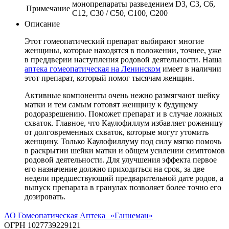
монопрепараты разведением D3, C3, C6,
Примечание
C12, C30 / С50, С100, С200
Описание
Этот гомеопатический препарат выбирают многие
женщины, которые находятся в положении, точнее, уже
в преддверии наступления родовой деятельности. Наша
аптека гомеопатическая на Ленинском
имеет в наличии
этот препарат, который помог тысячам женщин.
Активные компоненты очень нежно размягчают шейку
матки и тем самым готовят женщину к будущему
родоразрешению. Поможет препарат и в случае ложных
схваток. Главное, что Каулофиллум избавляет роженицу
от долговременных схваток, которые могут утомить
женщину. Только Каулофиллуму под силу мягко помочь
в раскрытии шейки матки и общем усилении симптомов
родовой деятельности. Для улучшения эффекта первое
его назначение должно приходиться на срок, за две
недели предшествующий предварительной дате родов, а
выпуск препарата в гранулах позволяет более точно его
дозировать.
АО Гомеопатическая Аптека «Ганнеман»
ОГРН 1027739229121