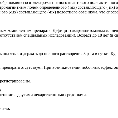
образовавшегося электромагнитного квантового поля активного 
тромагнитным полем определенного (-ых) составляющего (-их) о
ого (-ых) составляющего (-их) целостного организма, что спосо
ым компонентам препарата. Дефицит сахаразы/изомальтазы, неп
 отсутствием специальных исследований). Возраст до 18 лет (в 
под язык и держать до полного растворения 3 раза в сутки. Кур
репарата отсутствует. При возникновении побочных эффектов с
арегистрированы.
и
етании с другими лекарственными средствами.
чено.