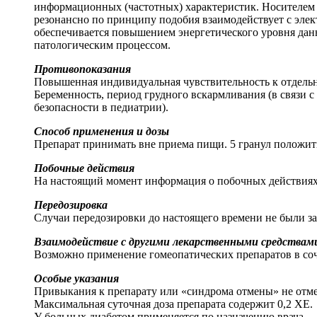
информационных (частотных) характеристик. Носителем 
резонансно по принципу подобия взаимодействует с элек
обеспечивается повышением энергетического уровня данн
патологическим процессом.
Противопоказания
Повышенная индивидуальная чувствительность к отдельн
Беременность, период грудного вскармливания (в связи с
безопасности в педиатрии).
Способ применения и дозы
Препарат принимать вне приема пищи. 5 гранул положить 
Побочные действия
На настоящий момент информация о побочных действиях п
Передозировка
Случаи передозировки до настоящего времени не были з
Взаимодействие с другими лекарственными средствам
Возможно применение гомеопатических препаратов в соч
Особые указания
Привыкания к препарату или «синдрома отмены» не отме
Максимальная суточная доза препарата содержит 0,2 ХЕ.
У больных диабетом применяется по назначению врача.