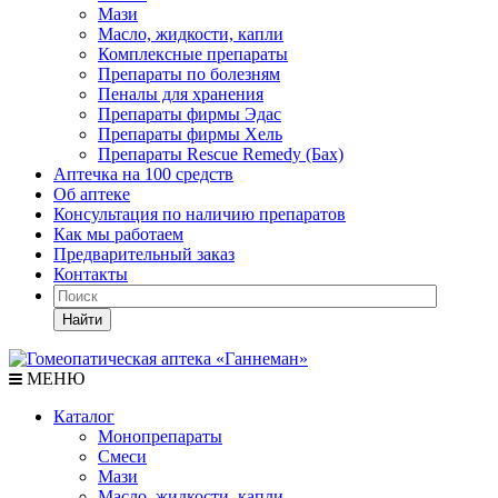
Мази
Масло, жидкости, капли
Комплексные препараты
Препараты по болезням
Пеналы для хранения
Препараты фирмы Эдас
Препараты фирмы Хель
Препараты Rescue Remedy (Бах)
Аптечка на 100 средств
Об аптеке
Консультация по наличию препаратов
Как мы работаем
Предварительный заказ
Контакты
Найти
МЕНЮ
Каталог
Монопрепараты
Смеси
Мази
Масло, жидкости, капли