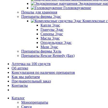
Эндокринные на
Головокружение
Пеналы для хранения
Препараты фирмы Эдас
Комплексные с
Капли Эдас
Гранулы Эдас
Сиропы Эдас
Масла Эдас
Оподельдоки Эдас
Мази Эдас
Препараты фирмы Хель
Препараты Rescue Remedy (Бах)
Аптечка на 100 средств
Об аптеке
Консультация по наличию препаратов
Как мы работаем
Предварительный заказ
Контакты
Каталог
Монопрепараты
Смеси