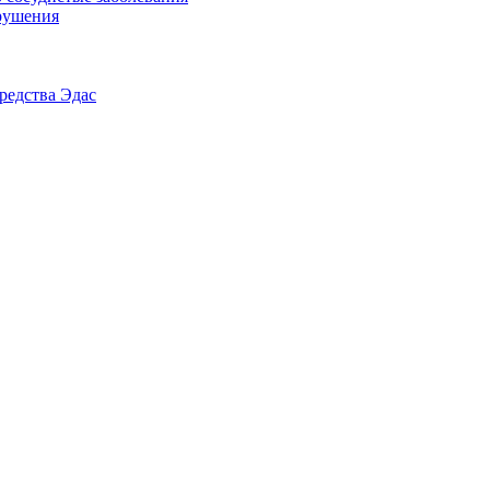
рушения
редства Эдас