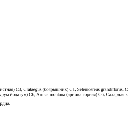
листная) C3, Crataegus (боярышник) С1, Selenicereus grandiflorus
урум йодатум) C6, Arnica montana (арника горная) C6, Сахарная к
рдца.