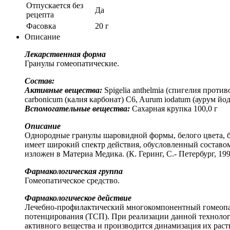
Отпускается без
Да
рецепта
Фасовка
20 г
Описание
Лекарственная форма
Гранулы гомеопатические.
Состав:
Активные вещества:
Spigelia anthelmia (спигелия против
carbonicum (калия карбонат) C6, Aurum iodatum (аурум йод
Вспомогательные вещества:
Сахарная крупка 100,0 г
Описание
Однородные гранулы шаровидной формы, белого цвета, бе
имеет широкий спектр действия, обусловленный состав
изложен в Материа Медика. (К. Геринг, С.- Петербург, 199
Фармакологическая группа
Гомеопатическое средство.
Фармакологическое действие
Лечебно-профилактический многокомпонентный гомеопат
потенцирования (ТСП). При реализации данной технолог
активного вещества и производится динамизация их раст