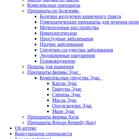
Комплексные препараты
Препараты по болезням
Болезни желудочно кишечного тракта
Гомеопатические препараты для лечения опор
Мочеполовые расстройства
Неврологические
Простудные заболевания
Прочие заболевания
Сердечно сосудистые заболевания
Эндокринные нарушения
Головокружение
Пеналы для хранения
Препараты фирмы Эдас
Комплексные средства Эдас
Капли Эдас
Гранулы Эдас
Сиропы Эдас
Масла Эдас
Оподельдоки Эдас
Мази Эдас
Препараты фирмы Хель
Препараты Rescue Remedy (Бах)
Об аптеке
Консультация специалиста