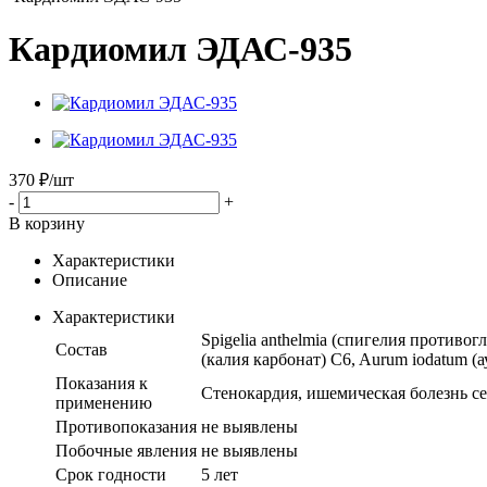
Кардиомил ЭДАС-935
370
₽
/шт
-
+
В корзину
Характеристики
Описание
Характеристики
Spigelia anthelmia (спигелия противог
Состав
(калия карбонат) C6, Aurum iodatum (а
Показания к
Стенокардия, ишемическая болезнь се
применению
Противопоказания
не выявлены
Побочные явления
не выявлены
Срок годности
5 лет