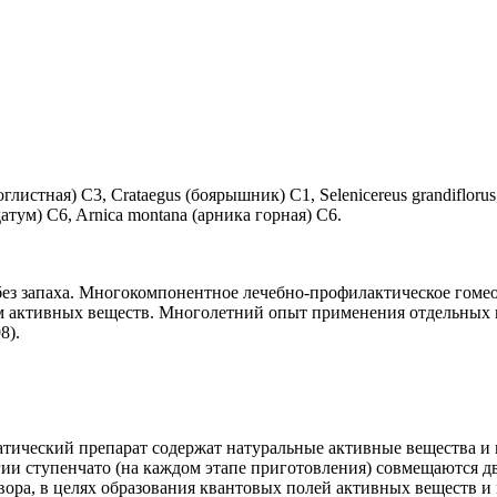
оглистная) C3, Crataegus (боярышник) С1, Selenicereus grandiflor
атум) C6, Arnica montana (арника горная) C6.
з запаха. Многокомпонентное лечебно-профилактическое гомеоп
ом активных веществ. Многолетний опыт применения отдельных
8).
ический препарат содержат натуральные активные вещества и и
ии ступенчато (на каждом этапе приготовления) совмещаются дв
вора, в целях образования квантовых полей активных веществ и