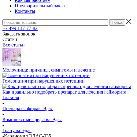
Как мы работаем
Предварительный заказ
Контакты
+7 499 137-77-82
Заказать звонок
Статьи
Все статьи
Молочница: причины, симптомы и лечение
Гомеопатия при нарушениях потенции
Как правильно подобрать препарат для лечения гайморита
Главная
-
Препараты фирмы Эдас
-
Комплексные средства Эдас
-
Гранулы Эдас
-
Кардиомил ЭДАС-935