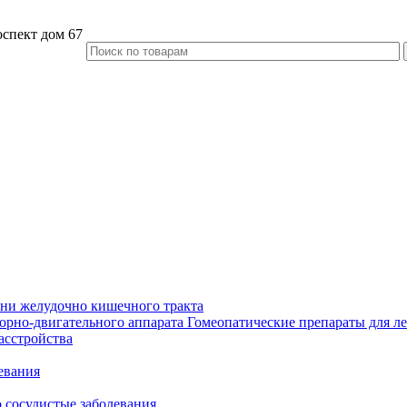
спект дом 67
зни желудочно кишечного тракта
Гомеопатические препараты для ле
асстройства
евания
 сосудистые заболевания