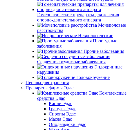
Гомеопатические препараты для лечения
опорно-двигательного аппарата
Мочеполовые
расстройства
Неврологические
Простудные
заболевания
Прочие заболевания
Сердечно сосудистые заболевания
Эндокринные
нарушения
Головокружение
Пеналы для хранения
Препараты фирмы Эдас
Комплексные
средства Эдас
Капли Эдас
Гранулы Эдас
Сиропы Эдас
Масла Эдас
Оподельдоки Эдас
Мази Эдас