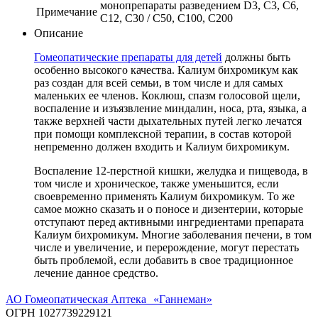
монопрепараты разведением D3, C3, C6,
Примечание
C12, C30 / С50, С100, С200
Описание
Гомеопатические препараты для детей
должны быть
особенно высокого качества. Калиум бихромикум как
раз создан для всей семьи, в том числе и для самых
маленьких ее членов. Коклюш, спазм голосовой щели,
воспаление и изъязвление миндалин, носа, рта, языка, а
также верхней части дыхательных путей легко лечатся
при помощи комплексной терапии, в состав которой
непременно должен входить и Калиум бихромикум.
Воспаление 12-перстной кишки, желудка и пищевода, в
том числе и хроническое, также уменьшится, если
своевременно применять Калиум бихромикум. То же
самое можно сказать и о поносе и дизентерии, которые
отступают перед активными ингредиентами препарата
Калиум бихромикум. Многие заболевания печени, в том
числе и увеличение, и перерождение, могут перестать
быть проблемой, если добавить в свое традиционное
лечение данное средство.
АО Гомеопатическая Аптека «Ганнеман»
ОГРН 1027739229121