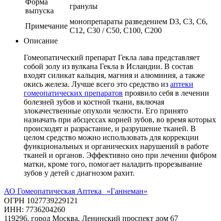
Форма
гранулы
выпуска
монопрепараты разведением D3, C3, C6,
Примечание
C12, C30 / С50, С100, С200
Описание
Гомеопатический препарат Гекла лава представляет
собой золу из вулкана Гекла в Исландии. В состав
входят силикат кальция, магния и алюминия, а также
окись железа. Лучше всего это средство из
аптеки
гомеопатических препаратов
проявило себя в лечении
болезней зубов и костной ткани, включая
злокачественные опухоли челюсти. Его принято
назначать при абсцессах корней зубов, во время которых
происходят и разрастание, и разрушение тканей. В
целом средство можно использовать для коррекции
функциональных и органических нарушений в работе
тканей и органов. Эффективно оно при лечении фибром
матки, кроме того, помогает наладить прорезывание
зубов у детей с диагнозом рахит.
АО Гомеопатическая Аптека «Ганнеман»
ОГРН 1027739229121
ИНН: 7736204260
119296, город Москва, Ленинский проспект дом 67