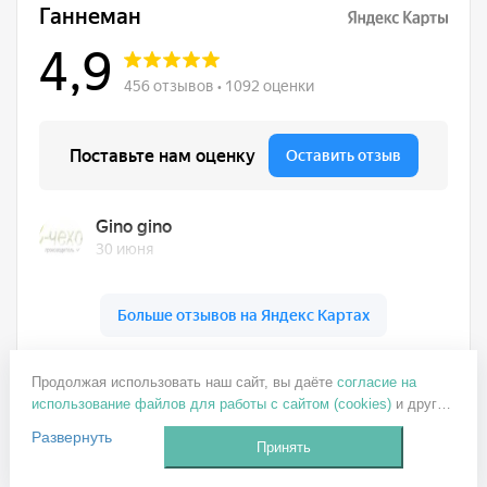
Ганнеман на карте Москвы — Яндекс Карты
+7 499 137-77-82
Продолжая использовать наш сайт, вы даёте
согласие на
использование файлов для работы с сайтом (cookies)
и других
ganneman@mail.ru
пользовательских данных (включая IP-адрес, сведения о
Развернуть
Заказать звонок
местоположении, устройстве, действиях на сайте и т. п.) для
Принять
функционирования сайта, проведения статистических