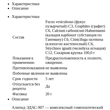
Характеристики
Описание
Характеристики
Fucus vesiculosus (фукус
пузырчатый) С3, Graphites (графит)
С6, Calcium carbonicum Hahnemanni
(кальция карбонат субстанция по
Состав
Ганеману) C6, Cimicifuga racemosa
(клопогон кистеносный) С6,
Strychnos ignatii (чилибуха игнация)
С12, Сахарная крупка 100,0 г
Показания к
Предрасположенность к полноте,
применению
ожирение.
Противопоказания
не выявлены
Побочные явления
не выявлены
Срок годности
5 лет
Отпускается без
Да
рецепта
Фасовка
20 г
Описание
Алипид ЭДАС-907 — комплексный гомеопатический