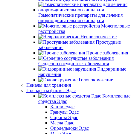
Гомеопатические препараты для лечения
опорно-двигательного аппарата
Мочеполовые
расстройства
Неврологические
Простудные
заболевания
Прочие заболевания
Сердечно сосудистые заболевания
Эндокринные
нарушения
Головокружение
Пеналы для хранения
Препараты фирмы Эдас
Комплексные
средства Эдас
Капли Эдас
Гранулы Эдас
Сиропы Эдас
Масла Эдас
Оподельдоки Эдас
Мази Эдас