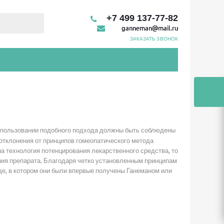
+7 499 137-77-82
ganneman@mail.ru
ЗАКАЗАТЬ ЗВОНОК
использовании подобного подхода должны быть соблюдены
отклонения от принципов гомеопатического метода
а технология потенцирования лекарственного средства, то
ния препарата. Благодаря четко установленным принципам
де, в котором они были впервые получены Ганеманом или