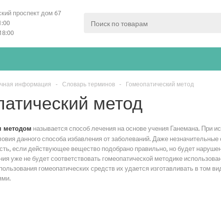
кий проспект дом 67
1:00
18:00
чная информация
-
Словарь терминов
-
Гомеопатический метод
патический метод
называется способ лечения на основе учения Ганемана. При 
м методом
овия данного способа избавления от заболеваний. Даже незначительные 
сть, если действующее вещество подобрано правильно, но будет нарушен
ния уже не будет соответствовать гомеопатической методике использова
пользования гомеопатических средств их удается изготавливать в том ви
ями.