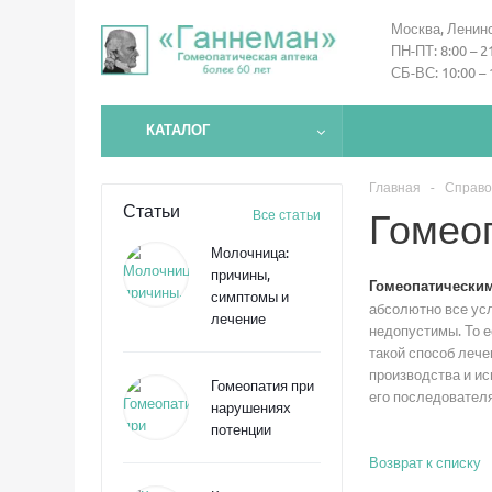
Москва, Ленинс
ПН-ПТ: 8:00 – 2
СБ-ВС: 10:00 – 
КАТАЛОГ
Главная
-
Справо
Статьи
Все статьи
Гомео
Молочница:
причины,
Гомеопатически
симптомы и
абсолютно все усл
лечение
недопустимы. То е
такой способ лече
производства и ис
Гомеопатия при
его последовател
нарушениях
потенции
Возврат к списку