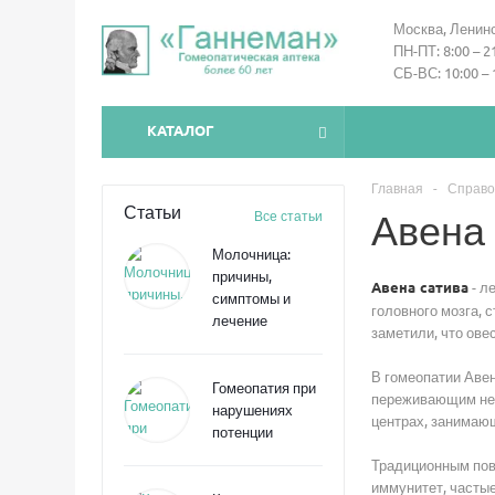
Москва, Ленинс
ПН-ПТ: 8:00 – 2
СБ-ВС: 10:00 – 
КАТАЛОГ
Главная
-
Справо
Статьи
Все статьи
Авена
Молочница:
причины,
- л
Авена сатива
симптомы и
головного мозга, 
лечение
заметили, что ове
В гомеопатии Аве
Гомеопатия при
переживающим нер
нарушениях
центрах, занимаю
потенции
Традиционным пово
иммунитет, частые