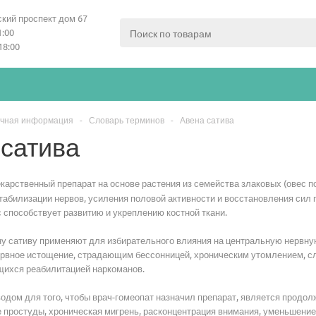
кий проспект дом 67
1:00
18:00
чная информация
-
Словарь терминов
-
Авена сатива
 сатива
екарственный препарат на основе растения из семейства злаковых (овес п
стабилизации нервов, усиления половой активности и восстановления сил
с способствует развитию и укреплению костной ткани.
ну сативу применяют для избирательного влияния на центральную нервну
вное истощение, страдающим бессонницей, хроническим утомлением, сла
щихся реабилитацией наркоманов.
дом для того, чтобы врач-гомеопат назначил препарат, является продол
 простуды, хроническая мигрень, расконцентрация внимания, уменьшение 