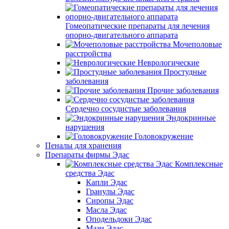
Гомеопатические препараты для лечения
опорно-двигательного аппарата
Мочеполовые
расстройства
Неврологические
Простудные
заболевания
Прочие заболевания
Сердечно сосудистые заболевания
Эндокринные
нарушения
Головокружение
Пеналы для хранения
Препараты фирмы Эдас
Комплексные
средства Эдас
Капли Эдас
Гранулы Эдас
Сиропы Эдас
Масла Эдас
Оподельдоки Эдас
Мази Эдас