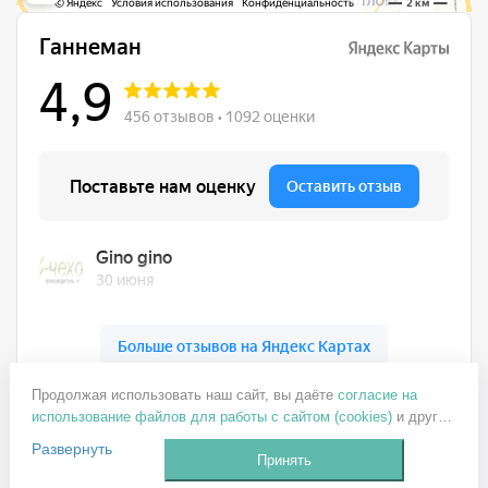
Ганнеман на карте Москвы — Яндекс Карты
Продолжая использовать наш сайт, вы даёте
согласие на
+7 499 137-77-82
использование файлов для работы с сайтом (cookies)
и других
пользовательских данных (включая IP-адрес, сведения о
ganneman@mail.ru
Развернуть
местоположении, устройстве, действиях на сайте и т. п.) для
Принять
Заказать звонок
функционирования сайта, проведения статистических