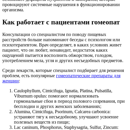
провоцируют системные нарушения в функционировании
организма.
Как работает с пациентами гомеопат
Консультации со специалистом по поводу пищевых
расстройств больше напоминают беседы с психологом или
психотерапевтом. Врач определяет, в каких условиях живет
пациент, что он любит, ненавидит, недостаток каких
ощущений пытается восполнить обжорством, голодом,
употреблением мела, угля и других несъедобных предметов.
Среди лекарств, которые специалист подбирает для решения
проблем, есть популярные
гомеопатические препараты для
женщин
:
Caulophyllum, Cimicifuga, Ignatia, Platina, Pulsatilla,
Viburnum opulus: помогают нормализовать
гормональные сбои в период полового созревания, при
бесплодии и других женских заболеваниях;
Alumina, Cimicifuga, Psorinum, Calcarea carbonica:
устраняют тягу к несъедобному, улучшают усвоение
полезных веществ из пищи;
Lac caninum, Phosphorus, Staphysagria, Sulfur, Zincum: