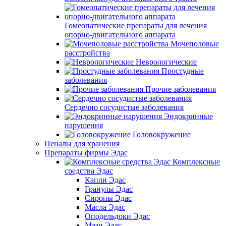
Гомеопатические препараты для лечения
опорно-двигательного аппарата
Мочеполовые
расстройства
Неврологические
Простудные
заболевания
Прочие заболевания
Сердечно сосудистые заболевания
Эндокринные
нарушения
Головокружение
Пеналы для хранения
Препараты фирмы Эдас
Комплексные
средства Эдас
Капли Эдас
Гранулы Эдас
Сиропы Эдас
Масла Эдас
Оподельдоки Эдас
Мази Эдас