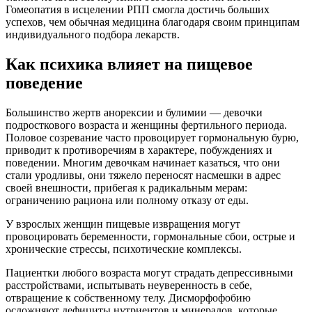
Гомеопатия в исцелении РПП смогла достичь больших
успехов, чем обычная медицина благодаря своим принципам
индивидуального подбора лекарств.
Как психика влияет на пищевое
поведение
Большинство жертв анорексии и булимии — девочки
подросткового возраста и женщины фертильного периода.
Половое созревание часто провоцирует гормональную бурю,
приводит к противоречиям в характере, побуждениях и
поведении. Многим девочкам начинает казаться, что они
стали уродливы, они тяжело переносят насмешки в адрес
своей внешности, прибегая к радикальным мерам:
ограничению рациона или полному отказу от еды.
У взрослых женщин пищевые извращения могут
провоцировать беременности, гормональные сбои, острые и
хронические стрессы, психотические комплексы.
Пациентки любого возраста могут страдать депрессивными
расстройствами, испытывать неуверенность в себе,
отвращение к собственному телу. Дисморфофобию
осложняют дефициты нутриентов и минералов, которые