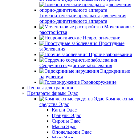
Гомеопатические препараты для лечения
опорно-двигательного аппарата
Мочеполовые
расстройства
Неврологические
Простудные
заболевания
Прочие заболевания
Сердечно сосудистые заболевания
Эндокринные
нарушения
Головокружение
Пеналы для хранения
Препараты фирмы Эдас
Комплексные
средства Эдас
Капли Эдас
Гранулы Эдас
Сиропы Эдас
Масла Эдас
Оподельдоки Эдас
Мази Эдас