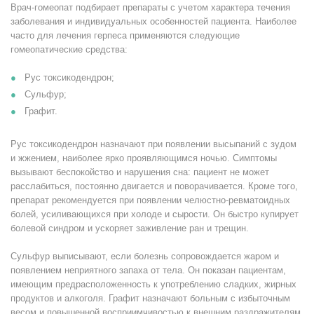
Врач-гомеопат подбирает препараты с учетом характера течения
заболевания и индивидуальных особенностей пациента. Наиболее
часто для лечения герпеса применяются следующие
гомеопатические средства:
Рус токсикодендрон;
Сульфур;
Графит.
Рус токсикодендрон назначают при появлении высыпаний с зудом
и жжением, наиболее ярко проявляющимся ночью. Симптомы
вызывают беспокойство и нарушения сна: пациент не может
расслабиться, постоянно двигается и поворачивается. Кроме того,
препарат рекомендуется при появлении челюстно-ревматоидных
болей, усиливающихся при холоде и сырости. Он быстро купирует
болевой синдром и ускоряет заживление ран и трещин.
Сульфур выписывают, если болезнь сопровождается жаром и
появлением неприятного запаха от тела. Он показан пациентам,
имеющим предрасположенность к употреблению сладких, жирных
продуктов и алкоголя. Графит назначают больным с избыточным
весом и повышенной восприимчивостью к внешним раздражителям.