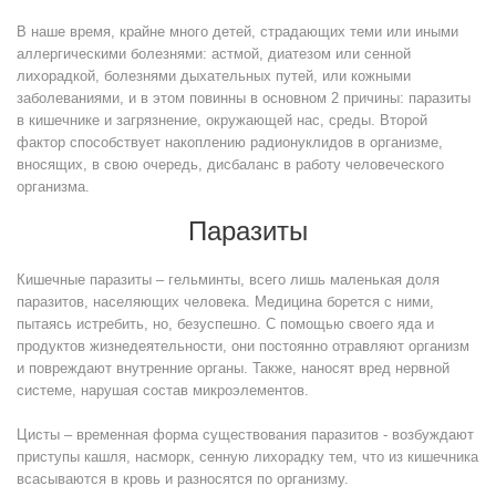
В наше время, крайне много детей, страдающих теми или иными
аллергическими болезнями: астмой, диатезом или сенной
лихорадкой, болезнями дыхательных путей, или кожными
заболеваниями, и в этом повинны в основном 2 причины: паразиты
в кишечнике и загрязнение, окружающей нас, среды. Второй
фактор способствует накоплению радионуклидов в организме,
вносящих, в свою очередь, дисбаланс в работу человеческого
организма.
Паразиты
Кишечные паразиты – гельминты, всего лишь маленькая доля
паразитов, населяющих человека. Медицина борется с ними,
пытаясь истребить, но, безуспешно. С помощью своего яда и
продуктов жизнедеятельности, они постоянно отравляют организм
и повреждают внутренние органы. Также, наносят вред нервной
системе, нарушая состав микроэлементов.
Цисты – временная форма существования паразитов - возбуждают
приступы кашля, насморк, сенную лихорадку тем, что из кишечника
всасываются в кровь и разносятся по организму.