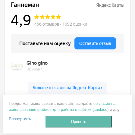
Ганнеман на карте Москвы — Яндекс Карты
Продолжая использовать наш сайт, вы даёте
согласие на
+7 499 137-77-82
использование файлов для работы с сайтом (cookies)
и других
ganneman@mail.ru
пользовательских данных (включая IP-адрес, сведения о
Развернуть
местоположении, устройстве, действиях на сайте и т. п.) для
Принять
Заказать звонок
функционирования сайта, проведения статистических
исследований, ретаргетинга и использования систем