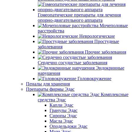
Гомеопатические препараты для лечения
опорно-двигательного аппарата
Мочеполовые
расстройства
Неврологические
Простудные
заболевания
Прочие заболевания
Сердечно сосудистые заболевания
Эндокринные
нарушения
Головокружение
Пеналы для хранения
Препараты фирмы Эдас
Комплексные
средства Эдас
Капли Эдас
Гранулы Эдас
Сиропы Эдас
Масла Эдас
Оподельдоки Эдас
Мази Эдас