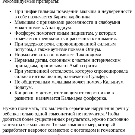
Рекомендуемые препараты:
При инфантильном поведении малыша и неуверенности
в себе назначается Барита карбоника.
Малышам с признаками рассеянности и слабоумия
может помочь Анакардиум.
Фосфорус помогает юным пациентам, у которых
отмечается тревожность и рассеяность внимания.
При задержке речи, спровоцированной сильным
испугом, а также аутизме показан Опиум.
Нормализовать сон поможет Ликоподиум.
Нервным детям, склонным к частым истерическим
припадкам, прописывают Амбра гризеа.
При умственной отсталости, которую спровоцировала
сильная интоксикация, назначается Сульфур.
Не общительным малышам может помочь Кальциум
йодатум.
Капризным детям, отстающим от сверстников в
развитии, назначается Калькарея фосфорика.
Нужно понимать, что вылечить серьезные нарушения речи у
ребенка только одной гомеопатией не получится. Чтобы
добиться более существенных результатов, нужно постоянно
заниматься с малышом. Только комплекс мер, который
разработает невролог совместно с логопедом и гомеопатом,