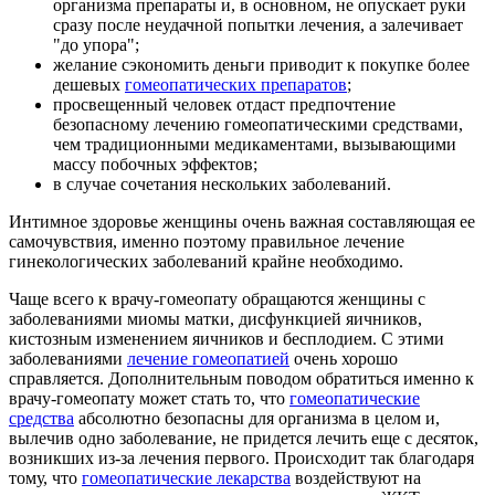
организма препараты и, в основном, не опускает руки
сразу после неудачной попытки лечения, а залечивает
"до упора";
желание сэкономить деньги приводит к покупке более
дешевых
гомеопатических препаратов
;
просвещенный человек отдаст предпочтение
безопасному лечению гомеопатическими средствами,
чем традиционными медикаментами, вызывающими
массу побочных эффектов;
в случае сочетания нескольких заболеваний.
Интимное здоровье женщины очень важная составляющая ее
самочувствия, именно поэтому правильное лечение
гинекологических заболеваний крайне необходимо.
Чаще всего к врачу-гомеопату обращаются женщины с
заболеваниями миомы матки, дисфункцией яичников,
кистозным изменением яичников и бесплодием. С этими
заболеваниями
лечение гомеопатией
очень хорошо
справляется. Дополнительным поводом обратиться именно к
врачу-гомеопату может стать то, что
гомеопатические
средства
абсолютно безопасны для организма в целом и,
вылечив одно заболевание, не придется лечить еще с десяток,
возникших из-за лечения первого. Происходит так благодаря
тому, что
гомеопатические лекарства
воздействуют на