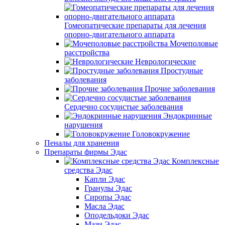
Гомеопатические препараты для лечения
опорно-двигательного аппарата
Мочеполовые
расстройства
Неврологические
Простудные
заболевания
Прочие заболевания
Сердечно сосудистые заболевания
Эндокринные
нарушения
Головокружение
Пеналы для хранения
Препараты фирмы Эдас
Комплексные
средства Эдас
Капли Эдас
Гранулы Эдас
Сиропы Эдас
Масла Эдас
Оподельдоки Эдас
Мази Эдас