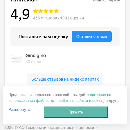
Ганнеман на карте Москвы — Яндекс Карты
Продолжая использовать наш сайт, вы даёте
согласие на
+7 499 137-77-82
использование файлов для работы с сайтом (cookies)
и других
ganneman@mail.ru
пользовательских данных (включая IP-адрес, сведения о
Развернуть
местоположении, устройстве, действиях на сайте и т. п.) для
Принять
Заказать звонок
функционирования сайта, проведения статистических
исследований, ретаргетинга и использования систем
2026 © АО Гомеопатическая аптека «Ганнеман»
аналитики (например, Яндекс.Метрика), в соответствии с