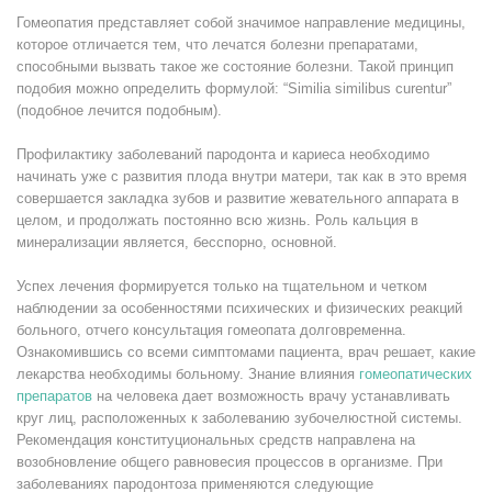
Гомеопатия представляет собой значимое направление медицины,
которое отличается тем, что лечатся болезни препаратами,
способными вызвать такое же состояние болезни. Такой принцип
подобия можно определить формулой: “Similia similibus curentur”
(подобное лечится подобным).
Профилактику заболеваний пародонта и кариеса необходимо
начинать уже с развития плода внутри матери, так как в это время
совершается закладка зубов и развитие жевательного аппарата в
целом, и продолжать постоянно всю жизнь. Роль кальция в
минерализации является, бесспорно, основной.
Успех лечения формируется только на тщательном и четком
наблюдении за особенностями психических и физических реакций
больного, отчего консультация гомеопата долговременна.
Ознакомившись со всеми симптомами пациента, врач решает, какие
лекарства необходимы больному. Знание влияния
гомеопатических
препаратов
на человека дает возможность врачу устанавливать
круг лиц, расположенных к заболеванию зубочелюстной системы.
Рекомендация конституциональных средств направлена на
возобновление общего равновесия процессов в организме. При
заболеваниях пародонтоза применяются следующие