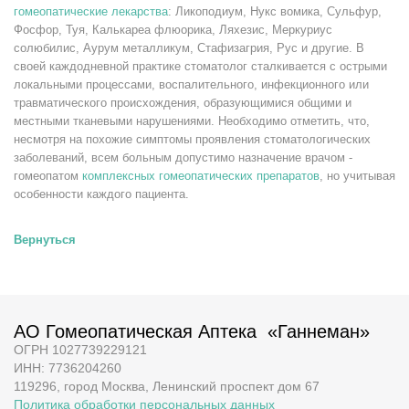
гомеопатические лекарства
: Ликоподиум, Нукс вомика, Сульфур,
Фосфор, Туя, Калькареа флюорика, Ляхезис, Меркуриус
солюбилис, Аурум металликум, Стафизагрия, Рус и другие. В
своей каждодневной практике стоматолог сталкивается с острыми
локальными процессами, воспалительного, инфекционного или
травматического происхождения, образующимися общими и
местными тканевыми нарушениями. Необходимо отметить, что,
несмотря на похожие симптомы проявления стоматологических
заболеваний, всем больным допустимо назначение врачом -
гомеопатом
комплексных гомеопатических препаратов
, но учитывая
особенности каждого пациента.
Вернуться
АО Гомеопатическая Аптека «Ганнеман»
ОГРН 1027739229121
ИНН: 7736204260
119296, город Москва, Ленинский проспект дом 67
Политика обработки персональных данных