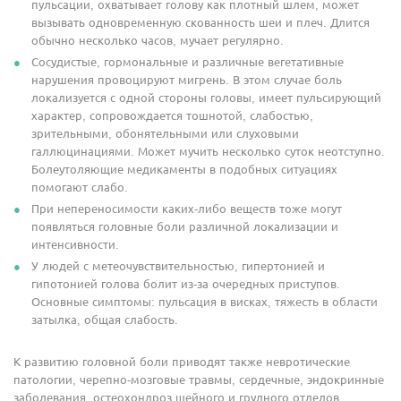
пульсации, охватывает голову как плотный шлем, может
вызывать одновременную скованность шеи и плеч. Длится
обычно несколько часов, мучает регулярно.
Сосудистые, гормональные и различные вегетативные
нарушения провоцируют мигрень. В этом случае боль
локализуется с одной стороны головы, имеет пульсирующий
характер, сопровождается тошнотой, слабостью,
зрительными, обонятельными или слуховыми
галлюцинациями. Может мучить несколько суток неотступно.
Болеутоляющие медикаменты в подобных ситуациях
помогают слабо.
При непереносимости каких-либо веществ тоже могут
появляться головные боли различной локализации и
интенсивности.
У людей с метеочувствительностью, гипертонией и
гипотонией голова болит из-за очередных приступов.
Основные симптомы: пульсация в висках, тяжесть в области
затылка, общая слабость.
К развитию головной боли приводят также невротические
патологии, черепно-мозговые травмы, сердечные, эндокринные
заболевания, остеохондроз шейного и грудного отделов