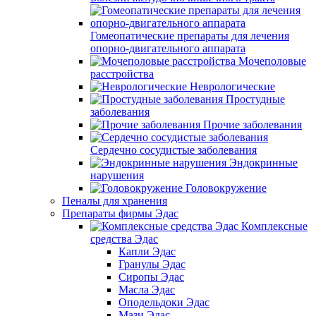
Гомеопатические препараты для лечения
опорно-двигательного аппарата
Мочеполовые
расстройства
Неврологические
Простудные
заболевания
Прочие заболевания
Сердечно сосудистые заболевания
Эндокринные
нарушения
Головокружение
Пеналы для хранения
Препараты фирмы Эдас
Комплексные
средства Эдас
Капли Эдас
Гранулы Эдас
Сиропы Эдас
Масла Эдас
Оподельдоки Эдас
Мази Эдас