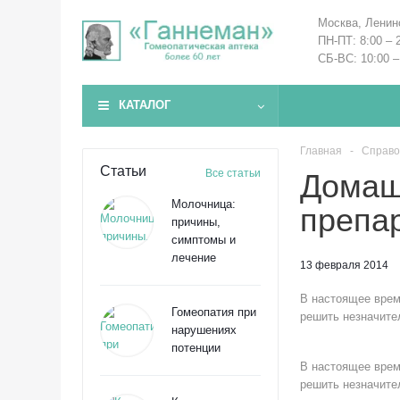
Москва, Ленин
ПН-ПТ: 8:00 – 
СБ-ВС: 10:00 –
КАТАЛОГ
Главная
-
Справо
Статьи
Все статьи
Домаш
Молочница:
препа
причины,
симптомы и
лечение
13 февраля 2014
В настоящее врем
Гомеопатия при
решить незначите
нарушениях
потенции
В настоящее врем
решить незначите