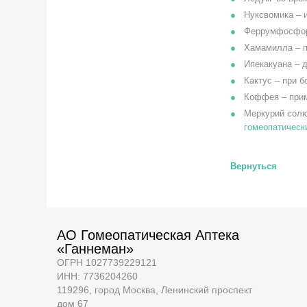
Нуксвомика – 
Феррумфосфори
Хамамилла – п
Ипекакуана – 
Кактус – при 
Коффея – прим
Меркурий солю
гомеопатическ
Вернуться
АО Гомеопатическая Аптека
«Ганнеман»
ОГРН 1027739229121
ИНН: 7736204260
119296, город Москва, Ленинский проспект
дом 67