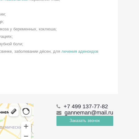
ии;
е;
икоза у беременных, коклюша;
уациях;
зубной боли;
свинке, заболевании дёсен, для
лечения аденоидов
+7 499 137-77-82
ganneman@mail.ru
Заказать звонок