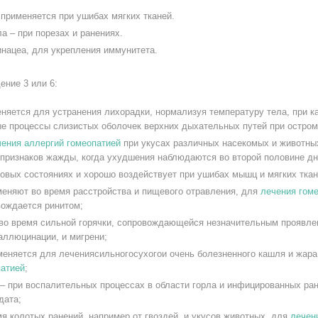
 применяется при ушибах мягких тканей.
а – при порезах и ранениях.
инацеа, для укрепления иммунитета.
ение 3 или 6:
еняется для устранения лихорадки, нормализуя температуру тела, при 
е процессы слизистых оболочек верхних дыхательных путей при остром
чения аллергий гомеопатией
при укусах различных насекомых и животных
 признаков жажды, когда ухудшения наблюдаются во второй половине дн
ковых состояниях и хорошо воздействует при ушибах мышц и мягких ткан
меняют во время расстройства и пищевого отравления, для
лечения гом
вождается ринитом;
во время сильной горячки, сопровождающейся незначительным проявлен
аллюцинации, и мигрени;
меняется для лечениясильногосухогои очень болезненного кашля и жара
патией
;
– при воспалительных процессах в области горла и инфицированных р
дата;
я колотых ранений, например от гвоздей, и укусов животных, для
лечен