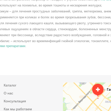
используют на похмелье, во время тошноты и несварения желудка;
кум – для лечения простудных заболеваний, гриппа, метеоризма, анем
рименяется при коликах и болях во время прорезывания зубов, бессониц
для лечения сухого лающего кашля, вызывающего рвоту, утреннего токс
болевых ощущениях в области сердца, стенокардии, болезненных менстр
еняют при бессонице, вследствие радостного возбуждения, головной и 
билис – используют во времяинфекций гнойной этиологии, тонзиллите, 
ими препаратами
.
Каталог
О нас
Консультация
Как мы работаем