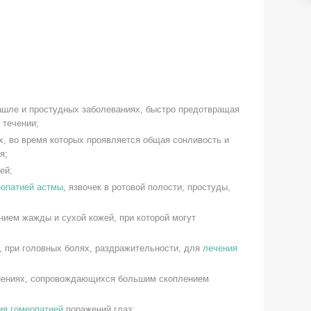
кашле и простудных заболеваниях, быстро предотвращая
 течении;
, во время которых проявляется общая сонливость и
я;
ей;
еопатией астмы
, язвочек в ротовой полости, простуды,
ием жажды и сухой кожей, при которой могут
, при головных болях, раздражительности, для
лечения
анениях, сопровождающихся большим скоплением
ия гомеопатией
поражений глаз;