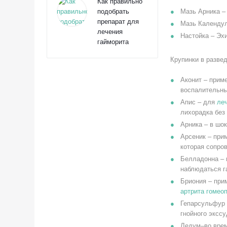
Как правильно
подобрать
Мазь Арника –
препарат для
Мазь Календул
лечения
Настойка – Эх
гайморита
Крупинки в развед
Аконит – прим
воспалительны
Апис – для
ле
лихорадка без
Арника – в шо
Арсеник – при
которая сопро
Белладонна – 
наблюдаться г
Бриония – при
артрита гомео
Гепарсульфур 
гнойного экссу
Ледум–во врем