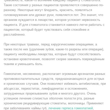
тревожность, какое-то волнение каждому пациенту стоматолога.
Такие состояния у разных пациентов проявляются совершенно по-
разному. Некоторые могут бледнеть, краснеть, появляться
головокружение или дрожат руки, появляется пот. Это значит, что
организм нуждается в лекарстве, которое успокоит нервозность
пациента. И для стоматолога становится намного легче работать с
пациентом, который будет чувствовать себя спокойнее и
расслабленно.
При некоторых травмах, перед хирургическими операциями, а
также после них (удаление зубов, какие-то разрезы или операции),
пациенту необходимы лекарства, которые будут способствовать
остановке кровотечения, позволят скорее заживать повреждённым
тканям и уменьшить боль.
Гомеопатия, несомненно, располагает огромным арсеналом разных
противовоспалительных средств, предназначающихся для острых
и хронических случаев. Они позволяют избежать антибиотиков, при
абсцессах, периоститах, лимфаденитах и осложнениях,
затрудненных прорезываниях зубов и многого другого. Очень
успешное лечение слизистых оболочек полости рта, разные
хронические рецидивирующие стоматиты, молочницы. Применяют
при заболеваниях каймы губ,
лечение герпеса гомеопатией
,