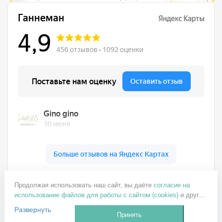
Ганнеман на карте Москвы — Яндекс Карты
+7 499 137-77-82
Продолжая использовать наш сайт, вы даёте
согласие на
использование файлов для работы с сайтом (cookies)
и других
ganneman@mail.ru
пользовательских данных (включая IP-адрес, сведения о
Развернуть
Заказать звонок
местоположении, устройстве, действиях на сайте и т. п.) для
Принять