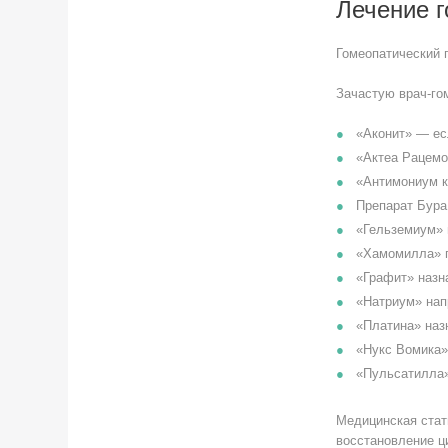
Лечение 
Гомеопатический 
Зачастую врач-го
«Аконит» — ес
«Актеа Рацемо
«Антимониум к
Препарат Бура
«Гельземиум» 
«Хамомилла» п
«Графит» назн
«Натриум» нап
«Платина» наз
«Нукс Вомика»
«Пульсатилла»
Медицинская стат
восстановление ц