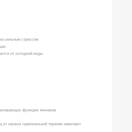
на сильным стрессом.
цах.
ются от холодной воды.
навливающих функцию яичников.
яц от начала гормональной терапии замечают