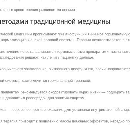
точного кровотечения развивается анемия.
методами традиционной медицины
ической медицины прописывают при дисфункции яичников гормональную 
а нормализацию женской половой системы. Терапия осуществляется в ст
овотечение не останавливается гормональными препаратами, назначаетс
 исследования решают, как лечить пациентку дальше.
хронического заболевания, вызвавшего дисфункцию, врачи направляют 
ой системы также лечится гормональной терапией.
 пациентам рекомендуется скорректировать образ жизни — подобрать га
 и добавить в распорядок дня занятия спортом.
ков — серьезное противопоказание для установки внутриматочной спир
я терапия приводит к появлению массы побочных эффектов, нередко пр