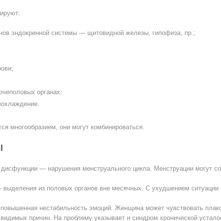
ируют:
нов эндокринной системы — щитовидной железы, гипофиза, пр.;
рови;
очеполовых органах;
еохлаждение.
ся многообразием, они могут комбинироваться.
ы
 дисфункции — нарушения менструального цикла. Менструации могут со
 выделения из половых органов вне месячных. С ухудшением ситуации о
 повышенная нестабильность эмоций. Женщина может чувствовать плакси
 видимых причин. На проблему указывает и синдром хронической устало