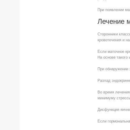
При появлении ма
Лечение 
Сторонники класс
кровотечения и н
Если маточное кр
На основе такого
При обнаружении 
Разлад эндокринн
Во время лечения
минимуму стрессы
Дисфункция яични
Если гормональна