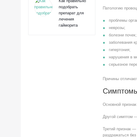
Как правильно
подобрать
Патологию провоц
препарат для
лечения
проблемы орга
гайморита
неврозы;
болезни почек;
заболевания к
гипертония;
нарушения в м
серьезное пер
Причины отличают
Симптом
Основной признак
Другой симптом —
Третий признак —
раздражаться без