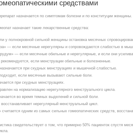
гомеопатическими средствами
препарат назначается по симптомам болезни и по конституции женщины.
меопат назначает такие лекарственные средства:
ли у полнокровной сильной женщины остановка месячных спровоцирова
за» — если месячные нерегулярны и сопровождаются слабостью в мыш
рудум» — если месячные обильные и нерегулярные, и если они усилива
 рекомендуется, если менструации обильные и болезненные.
назначается при скудных менструациях и мышечной слабостью.
одходит, если месячные вызывают сильные боли.
ачается при скудных менструациях.
равлен на нормализацию нерегулярного менструального цикла.
начается во время темных выделений и сильной боли.
 восстанавливает нерегулярный менструальный цикл.
 считается одним из самых сильных гомеопатических средств, восста
истика свидетельствует о том, что примерно 50% пациенток спустя мес
икла.